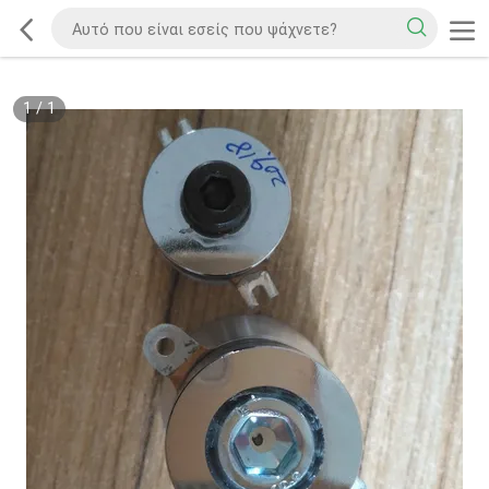
1
/
1