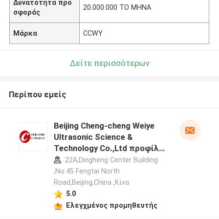
Δυνατότητα προ
20.000.000 ΤΟ ΜΗΝΑ
σφοράς
Μάρκα
CCWY
Δείτε περισσότερων
Περίπου εμείς
Beijing Cheng-cheng Weiye
Ultrasonic Science &
Technology Co.,Ltd προφίλ
κατασκευαστή
22A,Dingheng Center Building
,No.45 Fengtai North
Road,Beijing,China ,Κίνα
5.0
Ελεγχμένος προμηθευτής