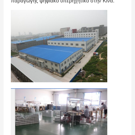
παραγωγής ψηφιακό υπερηχητικό στην Κίνα.