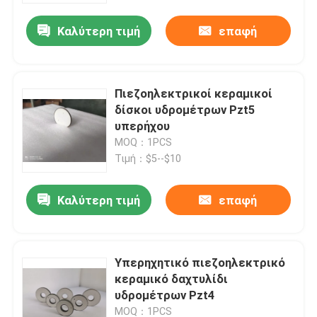
Καλύτερη τιμή
επαφή
Πιεζοηλεκτρικοί κεραμικοί
δίσκοι υδρομέτρων Pzt5
υπερήχου
MOQ：1PCS
Τιμή：$5--$10
Καλύτερη τιμή
επαφή
Σπίτι
Υπερηχητικό πιεζοηλεκτρικό
Προϊόντα
κεραμικό δαχτυλίδι
υδρομέτρων Pzt4
Περίπου εμείς
MOQ：1PCS