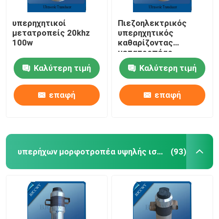
υπερηχητικοί
Πιεζοηλεκτρικός
μετατροπείς 20khz
υπερηχητικός
100w
καθαρίζοντας
μετατροπέας
Καλύτερη τιμή
Καλύτερη τιμή
επαφή
επαφή
υπερήχων μορφοτροπέα υψηλής ισχύος
(93)