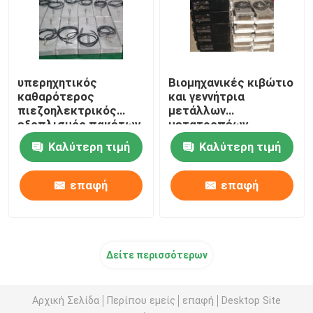
υπερηχητικός
Βιομηχανικές κιβώτιο
καθαρότερος
και γεννήτρια
πιεζοηλεκτρικός
μετάλλων
εξοπλισμός πακέτων
μετατροπέων
μετατροπέων 2kw
Immersible
Καλύτερη τιμή
Καλύτερη τιμή
Immersible
υπερηχητικές
καθαρίζοντας
επαφή
επαφή
Δείτε περισσότερων
Αρχική Σελίδα
Περίπου εμείς
επαφή
Desktop Site