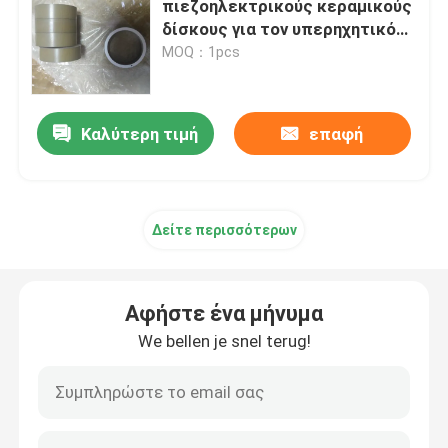
πιεζοηλεκτρικούς κεραμικούς
δίσκους για τον υπερηχητικό
Piezo κεραμικό πιάτο
αισθητήρα δόνησης
MOQ：1pcs
πιεζοηλεκτρικοί κεραμικοί δίσκοι
Καλύτερη τιμή
επαφή
Piezo κεραμικό στοιχείο
Δείτε περισσότερων
Μετατροπέας υπερηχητικής συγκόλλησης
Υπερηχητικός μετατροπέας ομορφιάς
Αφήστε ένα μήνυμα
We bellen je snel terug!
Υπερηχητική σύνθετη αντίσταση
υπερηχητικός ψεκάζοντας μετατροπέας