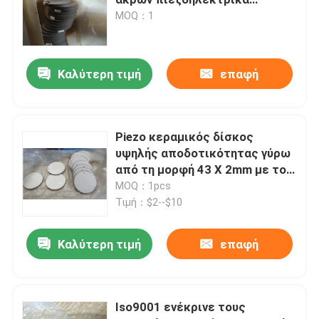
κεραμικά σε μια κεραμική
MOQ：1
πλευρά
πιεζοηλεκτρικός υπερηχητικός μετατροπέας
Καλύτερη τιμή
επαφή
Υποβρύχιες υπερήχων αισθητήριο
Ψηφιακή υπερηχητική γεννήτρια
Piezo κεραμικός δίσκος
υψηλής αποδοτικότητας γύρω
από τη μορφή 43 X 2mm με το
υπερήχων συχνότητα γεννήτρια
υλικό P8 P4
MOQ：1pcs
Τιμή：$2--$10
Υπερήχων μηχάνημα καθαρισμού
Καλύτερη τιμή
επαφή
Υπερηχητικός διακόπτης κυττάρων
Iso9001 ενέκρινε τους
Υπερηχητικός αντιδραστήρας