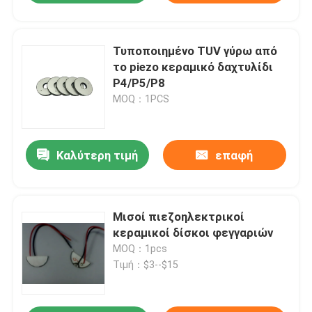
Τυποποιημένο TUV γύρω από
το piezo κεραμικό δαχτυλίδι
P4/P5/P8
MOQ：1PCS
Καλύτερη τιμή
επαφή
Μισοί πιεζοηλεκτρικοί
κεραμικοί δίσκοι φεγγαριών
MOQ：1pcs
Τιμή：$3--$15