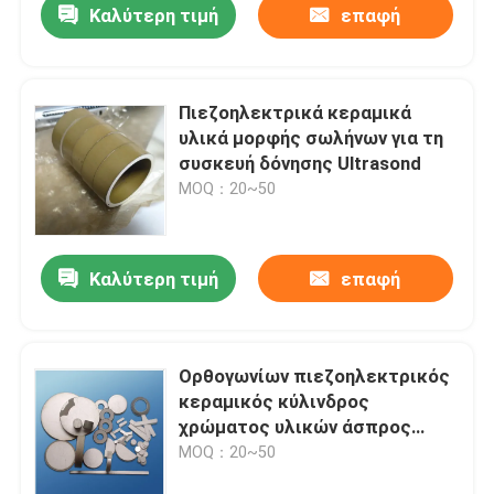
Καλύτερη τιμή
επαφή
Πιεζοηλεκτρικά κεραμικά
υλικά μορφής σωλήνων για τη
συσκευή δόνησης Ultrasond
MOQ：20~50
Καλύτερη τιμή
επαφή
Ορθογωνίων πιεζοηλεκτρικός
κεραμικός κύλινδρος
χρώματος υλικών άσπρος
γύρω από το δαχτυλίδι
MOQ：20~50