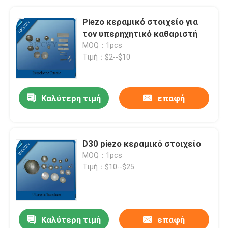
Piezo κεραμικό στοιχείο για
τον υπερηχητικό καθαριστή
MOQ：1pcs
Τιμή：$2--$10
Καλύτερη τιμή
επαφή
D30 piezo κεραμικό στοιχείο
MOQ：1pcs
Τιμή：$10--$25
Καλύτερη τιμή
επαφή