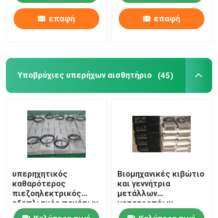
επαφή
επαφή
Υποβρύχιες υπερήχων αισθητήριο
(45)
υπερηχητικός
Βιομηχανικές κιβώτιο
καθαρότερος
και γεννήτρια
πιεζοηλεκτρικός
μετάλλων
εξοπλισμός πακέτων
μετατροπέων
μετατροπέων 2kw
Immersible