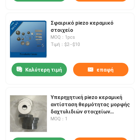
Σφαιρικό piezo κεραμικό
στοιχείο
MOQ：1pcs
Τιμή：$2--$10
Καλύτερη τιμή
επαφή
Υπερηχητική piezo κεραμική
αντίσταση θερμότητας μορφής
δαχτυλιδιών στοιχείων
ηλεκτροδίων
MOQ：1