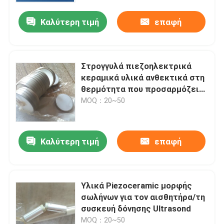
Καλύτερη τιμή
επαφή
Στρογγυλά πιεζοηλεκτρικά
κεραμικά υλικά ανθεκτικά στη
θερμότητα που προσαρμόζει
στο άσπρο χρώμα
MOQ：20~50
Καλύτερη τιμή
επαφή
Σπίτι
Υλικά Piezoceramic μορφής
Προϊόντα
σωλήνων για τον αισθητήρα/τη
συσκευή δόνησης Ultrasond
Περίπου εμείς
MOQ：20~50