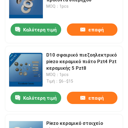
MOQ：1pcs
πιεζοηλεκτρικός υπερηχητικός μετατροπέας
Καλύτερη τιμή
επαφή
Υποβρύχιες υπερήχων αισθητήριο
Ψηφιακή υπερηχητική γεννήτρια
D10 σφαιρικό πιεζοηλεκτρικό
piezo κεραμικό πιάτο Pzt4 Pzt
κεραμικής 5 Pzt8
υπερήχων συχνότητα γεννήτρια
MOQ：1pcs
Τιμή：$6--$15
Υπερήχων μηχάνημα καθαρισμού
Καλύτερη τιμή
επαφή
Υπερηχητικός διακόπτης κυττάρων
Piezo κεραμικό στοιχείο
Υπερηχητικός αντιδραστήρας