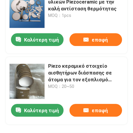
υλικών Piezoceramic με την
καλή αντίσταση θερμότητας
Piezo κεραμικό πιάτο
MOQ：1pcs
πιεζοηλεκτρικοί κεραμικοί δίσκοι
Καλύτερη τιμή
επαφή
Piezo κεραμικό στοιχείο
Piezo κεραμικό στοιχείο
Μετατροπέας υπερηχητικής συγκόλλησης
αισθητήρων διάσπασης σε
άτομα για τον εξοπλισμό
δόνησης Ultrasond
MOQ：20~50
Υπερηχητικός μετατροπέας ομορφιάς
Υπερηχητική σύνθετη αντίσταση
Καλύτερη τιμή
επαφή
υπερηχητικός ψεκάζοντας μετατροπέας