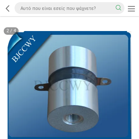
2
/
4