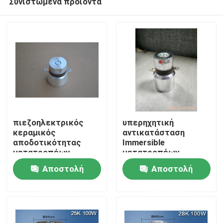
Συνιστώμενα προϊόντα
πιεζοηλεκτρικός
υπερηχητική
κεραμικός
αντικατάσταση
αποδοτικότητας
Immersible
μετατροπέων
μετατροπέων
Σπίτι
καθαρισμού 135k 50w
καθαρισμού 28khz
Αποστολή
Αποστολή
υπερηχητικός
50w
Προϊόντα
ερώτησης
ερώτησης
Περίπου εμείς