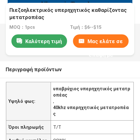
Πιεζοηλεκτρικός υπερηχητικός καθαρίζοντας
μετατροπέας
MOQ：1pcs
Τιμή：$6--$15
Καλύτερη τιμή
Μας ελάτε σε
επαφή με
Περιγραφή προϊόντων
υποβρύχιος υπερηχητικός μετατρ
οπέας
Υψηλό φως:
,
40khz υπερηχητικός μετατροπέα
ς
Όροι πληρωμής
T/T