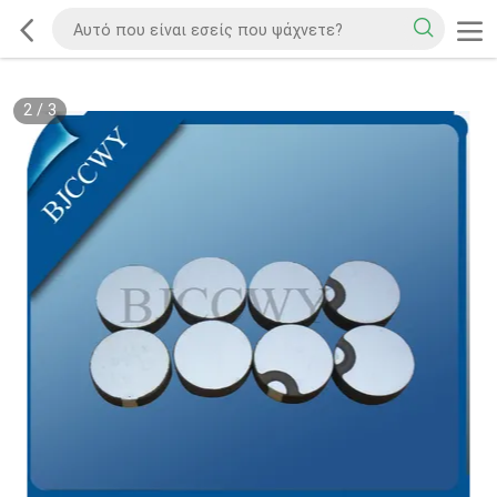
2
/
3