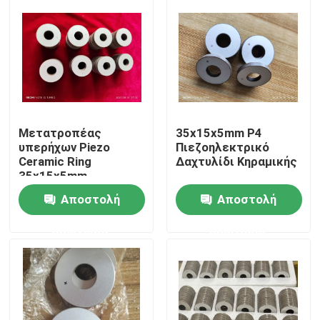
Μετατροπέας
35x15x5mm P4
υπερήχων Piezo
Πιεζοηλεκτρικό
Ceramic Ring
Δαχτυλίδι Κηραμικής
35x15x5mm
Αποστολή
Αποστολή
Σπίτι
ερώτησης
ερώτησης
Προϊόντα
Περίπου εμείς