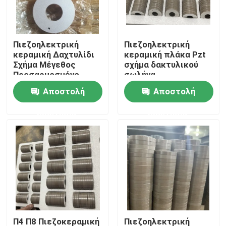
Γύρος εργοστασίων
Πιεζοηλεκτρική
Πιεζοηλεκτρική
κεραμική Δαχτυλίδι
κεραμική πλάκα Pzt
Ποιοτικός έλεγχος
Σχήμα Μέγεθος
σχήμα δακτυλικού
Προσαρμοσμένο
σωλήνα
Αποστολή
Αποστολή
Μας ελάτε σε επαφή με
ερώτησης
ερώτησης
Ζητήστε ένα απόσπασμα
υπερήχων καθαρισμού μετατροπέα
υπερήχων μορφοτροπέα υψηλής ισχύος
Πολυ υπερηχητικός μετατροπέας συχνότητας
Π4 Π8 Πιεζοκεραμική
Πιεζοηλεκτρική