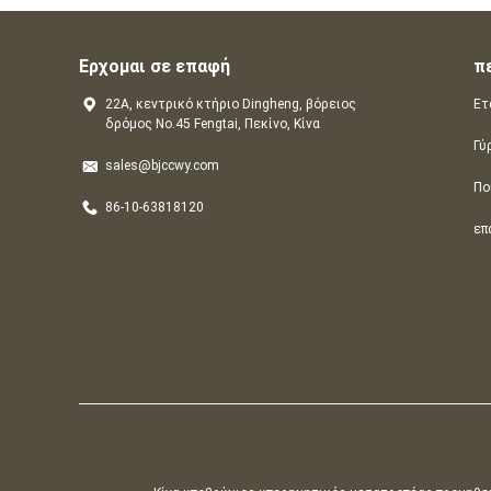
Ερχομαι σε επαφή
π
22A, κεντρικό κτήριο Dingheng, βόρειος
Ετ
δρόμος No.45 Fengtai, Πεκίνο, Κίνα
Γύ
sales@bjccwy.com
Πο
86-10-63818120
επ