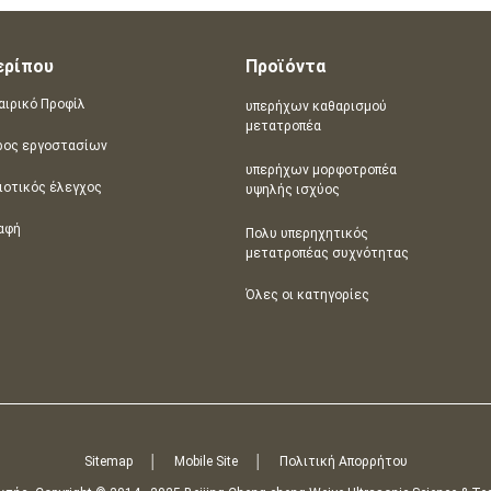
ερίπου
Προϊόντα
αιρικό Προφίλ
υπερήχων καθαρισμού
μετατροπέα
ρος εργοστασίων
υπερήχων μορφοτροπέα
ιοτικός έλεγχος
υψηλής ισχύος
αφή
Πολυ υπερηχητικός
μετατροπέας συχνότητας
Όλες οι κατηγορίες
Sitemap
│
Mobile Site
│
Πολιτική Απορρήτου