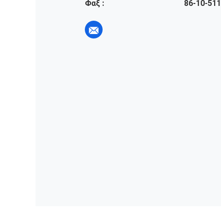
Φαξ :
86-10-51