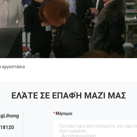
ο εργοστάσιο
ΕΛΆΤΕ ΣΕ ΕΠΑΦΉ ΜΑΖΊ ΜΑΣ
Μήνυμα:
ngLihong
818120