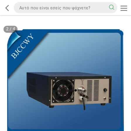
2
/
4