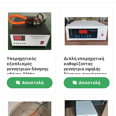
Υπερηχητικός
Διπλή υπερηχητική
εξοπλισμός
καθαρίζοντας
γεννητριών δόνησης
γεννήτρια υψηλής
οθόνης 33khz
δύναμης συχνότητας
Σπίτι
Αποστολή
Αποστολή
ερώτησης
ερώτησης
Προϊόντα
Περίπου εμείς