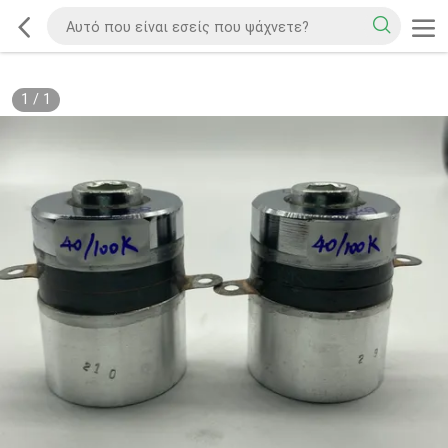
1
/
1