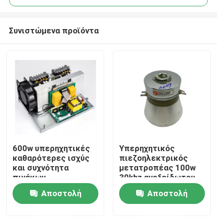
Συνιστώμενα προϊόντα
600w υπερηχητικές
Υπερηχητικός
Σπίτι
καθαρότερες ισχύς
πιεζοηλεκτρικός
και συχνότητα
μετατροπέας 100w
πινάκων
30khz ανοξείδωτου
Προϊόντα
κυκλωμάτων
Αποστολή
Αποστολή
ερώτησης
ερώτησης
Περίπου εμείς