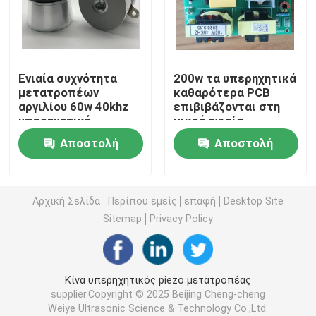
πιεζοηλεκτρικός υπερηχητικός μετατροπέας
Ενιαία συχνότητα
200w τα υπερηχητικά
Υποβρύχιες υπερήχων αισθητήριο
μετατροπέων
καθαρότερα PCB
αργιλίου 60w 40khz
επιβιβάζονται στη
υπερηχητική
μικρή ενιαία
Ψηφιακή υπερηχητική γεννήτρια
συχνότητα ισχύος
Αποστολή
Αποστολή
υπερήχων συχνότητα γεννήτρια
ερώτησης
ερώτησης
Αρχική Σελίδα
Περίπου εμείς
επαφή
Desktop Site
Υπερήχων μηχάνημα καθαρισμού
Sitemap
Privacy Policy
Υπερηχητικός διακόπτης κυττάρων
Κίνα υπερηχητικός piezo μετατροπέας
supplier.Copyright © 2025 Beijing Cheng-cheng
Υπερηχητικός αντιδραστήρας
Weiye Ultrasonic Science & Technology Co.,Ltd.