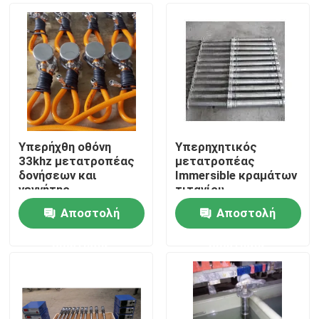
Υπερήχθη οθόνη
Υπερηχητικός
33khz μετατροπέας
μετατροπέας
δονήσεων και
Immersible κραμάτων
γεννήτης
τιτανίου
αντιδραστήρων
Αποστολή
Αποστολή
υψηλής δύναμης
Σπίτι
υπερηχητικός
ερώτησης
ερώτησης
Προϊόντα
Περίπου εμείς