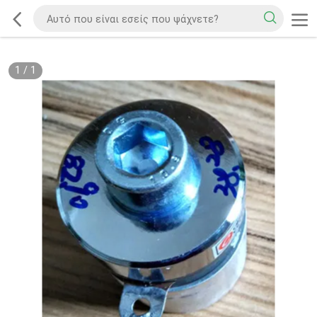
1
/
1