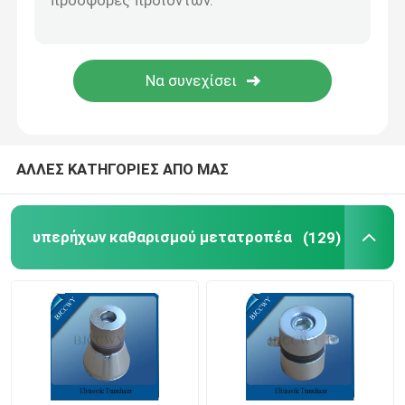
Piezo κεραμικό πιάτο
πιεζοηλεκτρικοί κεραμικοί δίσκοι
Piezo κεραμικό στοιχείο
ΑΛΛΕΣ ΚΑΤΗΓΟΡΙΕΣ ΑΠΟ ΜΑΣ
Μετατροπέας υπερηχητικής συγκόλλησης
υπερήχων καθαρισμού μετατροπέα
(129)
Υπερηχητικός μετατροπέας ομορφιάς
Υπερηχητική σύνθετη αντίσταση
υπερηχητικός ψεκάζοντας μετατροπέας