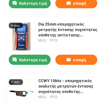
Καλύτερη τιμή
επαφή
Dia 25mm υπερηχητικός
μετρητής έντασης συχνότητας
σύνθετης αντίστασης
μετατροπέων/συσκευή
MOQ：1PCS
ανάλυσης
Καλύτερη τιμή
επαφή
CCWY 10khz - υπερηχητικός
αναλυτής μετρητών έντασης
συχνότητας σύνθετης
αντίστασης 1mhz
MOQ：1PCS