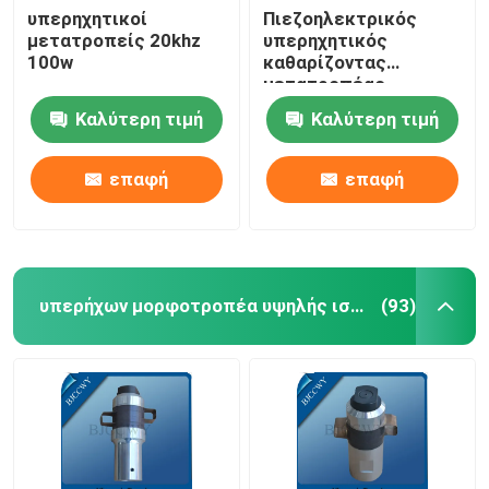
υπερηχητικοί
Πιεζοηλεκτρικός
μετατροπείς 20khz
υπερηχητικός
Υπερηχητικός σωληνοειδής μετατροπέας
100w
καθαρίζοντας
μετατροπέας
Καλύτερη τιμή
Καλύτερη τιμή
επαφή
επαφή
υπερήχων μορφοτροπέα υψηλής ισχύος
(93)