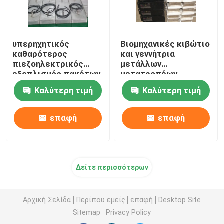
υπερηχητικός
Βιομηχανικές κιβώτιο
καθαρότερος
και γεννήτρια
πιεζοηλεκτρικός
μετάλλων
εξοπλισμός πακέτων
μετατροπέων
μετατροπέων 2kw
Immersible
Καλύτερη τιμή
Καλύτερη τιμή
Immersible
υπερηχητικές
καθαρίζοντας
επαφή
επαφή
Δείτε περισσότερων
Αρχική Σελίδα
Περίπου εμείς
επαφή
Desktop Site
Sitemap
Privacy Policy