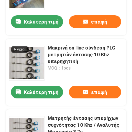
Γύρος εργοστασίων
Καλύτερη τιμή
επαφή
Ποιοτικός έλεγχος
Μακρινή on-line σύνδεση PLC
Μας ελάτε σε επαφή με
μετρητών έντασης 10 Khz
υπερηχητική
MOQ：1pcs
Ζητήστε ένα απόσπασμα
υπερήχων καθαρισμού μετατροπέα
Καλύτερη τιμή
επαφή
υπερήχων μορφοτροπέα υψηλής ισχύος
Μετρητής έντασης υπερήχων
συχνότητας 10 Khz / Αναλυτής
Πολυ υπερηχητικός μετατροπέας συχνότητας
Μπαταρία 3,7v