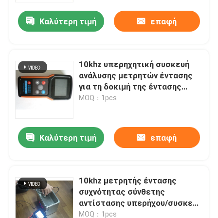
Καλύτερη τιμή
επαφή
10khz υπερηχητική συσκευή
ανάλυσης μετρητών έντασης
για τη δοκιμή της έντασης
συχνότητας και υπερήχου
MOQ：1pcs
Καλύτερη τιμή
επαφή
Σπίτι
10khz μετρητής έντασης
Προϊόντα
συχνότητας σύνθετης
αντίστασης υπερήχου/συσκευή
ανάλυσης
Περίπου εμείς
MOQ：1pcs