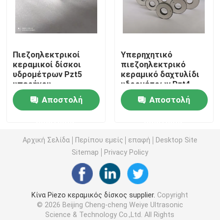
πιεζοηλεκτρικός υπερηχητικός μετατροπέας
Πιεζοηλεκτρικοί
Υπερηχητικό
Υποβρύχιες υπερήχων αισθητήριο
κεραμικοί δίσκοι
πιεζοηλεκτρικό
υδρομέτρων Pzt5
κεραμικό δαχτυλίδι
υπερήχου
υδρομέτρων Pzt4
Ψηφιακή υπερηχητική γεννήτρια
Αποστολή
Αποστολή
υπερήχων συχνότητα γεννήτρια
ερώτησης
ερώτησης
Αρχική Σελίδα
Περίπου εμείς
επαφή
Desktop Site
Υπερήχων μηχάνημα καθαρισμού
Sitemap
Privacy Policy
Υπερηχητικός διακόπτης κυττάρων
Κίνα Piezo κεραμικός δίσκος supplier.
Copyright
© 2026 Beijing Cheng-cheng Weiye Ultrasonic
Υπερηχητικός αντιδραστήρας
Science & Technology Co.,Ltd. All Rights