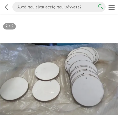
2
/
2