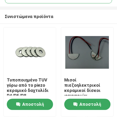
Συνιστώμενα προϊόντα
Τυποποιημένο TUV
Μισοί
Σπίτι
γύρω από το piezo
πιεζοηλεκτρικοί
κεραμικό δαχτυλίδι
κεραμικοί δίσκοι
P4/P5/P8
φεγγαριών
Προϊόντα
Αποστολή
Αποστολή
ερώτησης
ερώτησης
Περίπου εμείς