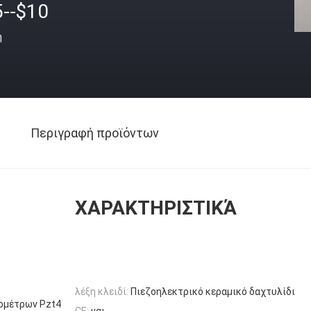
5--$10
ή
Περιγραφή προϊόντων
ΧΑΡΑΚΤΗΡΙΣΤΙΚΆ
λέξη κλειδί:
Πιεζοηλεκτρικό κεραμικό δαχτυλίδι
ρομέτρων Pzt4
CE:
ναι