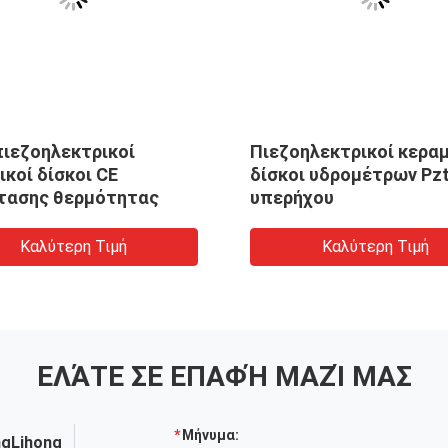
πιεζοηλεκτρικοί
Πιεζοηλεκτρικοί κεραμ
ικοί δίσκοι CE
δίσκοι υδρομέτρων Pz
τασης θερμότητας
υπερήχου
Καλύτερη Τιμή
Καλύτερη Τιμή
ΕΛΆΤΕ ΣΕ ΕΠΑΦΉ ΜΑΖΊ ΜΑΣ
Μήνυμα:
ngLihong