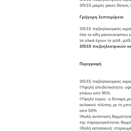
3/5/15 μικρός piezo δίσκος
Γρήγορη λεπτομέρεια
3/5/15 πιεζοηλεκτρικός κερ
όλα τα είδη piezoceramics
τα υλικά έχουν το pzt4, pzt
3/5/15 πιεζοηλεκτρικών 
Περιγραφή
3/5/15 πιεζοηλεκτρικός κερα
◊Υψηλή αποδοτικότητα: υψη
επάνω από 95%.
◊Υψηλό εύρος: η δύναμη με
αυλακιού πλύσης με το μπου
από 50%.
◊Καλή αντίσταση θερμότητα
της παραγωγικότητας θερμό
◊Καλή κατασκευή: στερεωμέ