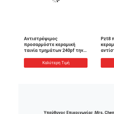
Αντιστρέψιμος
Pzt8 
ριών
προσαρμόστε κεραμική
κεραμ
ταινία τμημάτων 240pf την
αντίσ
πιεζοηλεκτρική
Καλύτερη Τιμή
Υπεύθυνος Επικοινωνίας :
Mrs. Che