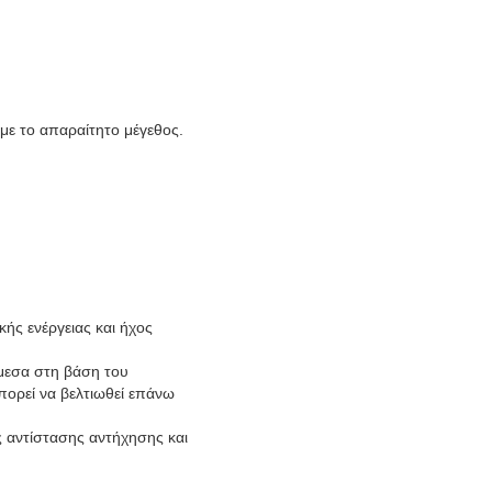
με το απαραίτητο μέγεθος.
ής ενέργειας και ήχος
άμεσα στη βάση του
πορεί να βελτιωθεί επάνω
ς αντίστασης αντήχησης και