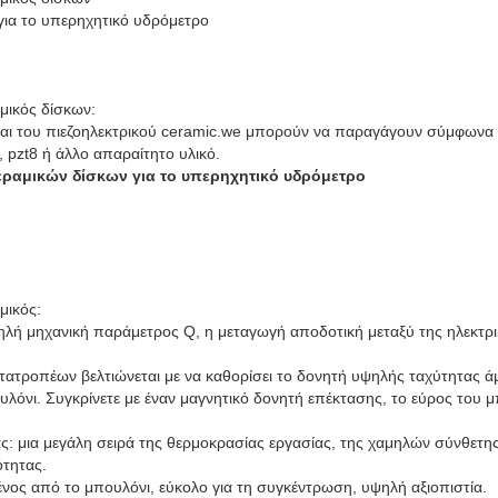
 για το υπερηχητικό υδρόμετρο
αμικός δίσκων:
 και του πιεζοηλεκτρικού ceramic.we μπορούν να παραγάγουν σύμφωνα 
5, pzt8 ή άλλο απαραίτητο υλικό.
κεραμικών δίσκων για το υπερηχητικό υδρόμετρο
μικός:
λή μηχανική παράμετρος Q, η μεταγωγή αποδοτική μεταξύ της ηλεκτρικ
τατροπέων βελτιώνεται με να καθορίσει το δονητή υψηλής ταχύτητας 
λόνι. Συγκρίνετε με έναν μαγνητικό δονητή επέκτασης, το εύρος του μ
ς: μια μεγάλη σειρά της θερμοκρασίας εργασίας, της χαμηλών σύνθετη
τητας.
νος από το μπουλόνι, εύκολο για τη συγκέντρωση, υψηλή αξιοπιστία.