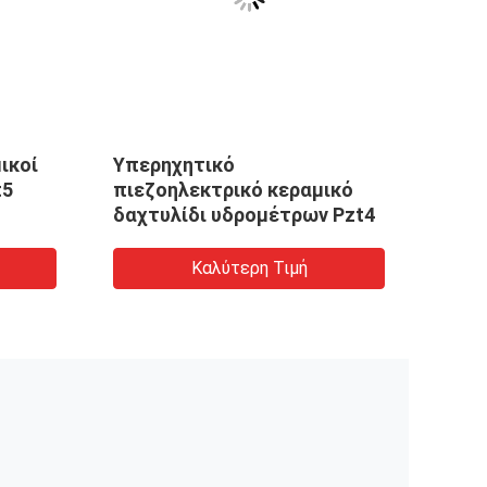
ικοί
Υπερηχητικό
Πιεζ
t5
πιεζοηλεκτρικό κεραμικό
δίσκ
δαχτυλίδι υδρομέτρων Pzt4
Καλύτερη Τιμή