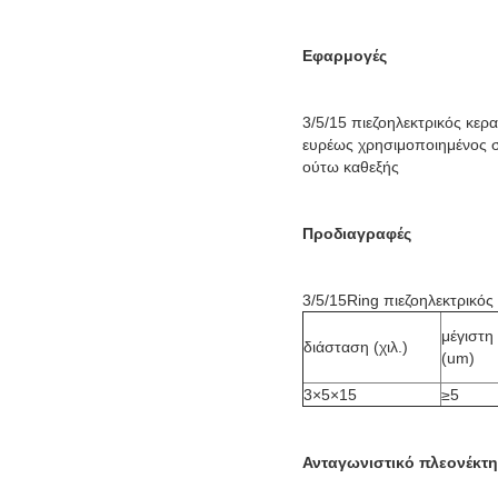
Εφαρμογές
3/5/15 πιεζοηλεκτρικός κερα
ευρέως χρησιμοποιημένος σε 
ούτω καθεξής
Προδιαγραφές
3/5/15Ring πιεζοηλεκτρικός
μέγιστη
διάσταση (χιλ.)
(um)
3×5×15
≥5
Ανταγωνιστικό πλεονέκτ