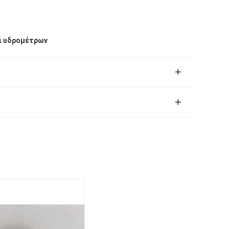
δι υδρομέτρων