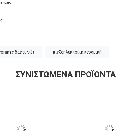
δίσκων:
ας
ceramic δαχτυλίδι
πιεζοηλεκτρική κεραμική
ΣΥΝΙΣΤΏΜΕΝΑ ΠΡΟΪΌΝΤΑ