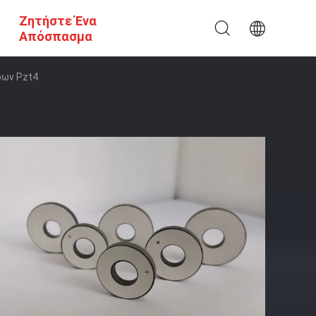
Ζητήστε Ένα
Απόσπασμα
ρων Pzt4