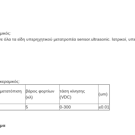
μικός:
όλα τα είδη υπερηχητικού μετατροπέα sensor.ultrasonic. Ιατρικοί, υπε
 κεραμικός:
 μετατόπιση
βάρος φορτίων
τάση κίνησης
(um)
(κλ)
(VDC)
5
0-300
≤0.01
ημα