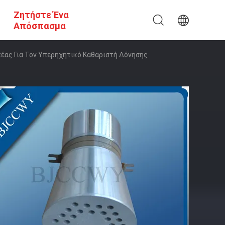
Ζητήστε Ένα
Απόσπασμα
έας Για Τον Υπερηχητικό Καθαριστή Δόνησης