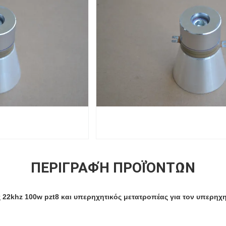
ΠΕΡΙΓΡΑΦΉ ΠΡΟΪΌΝΤΩΝ
ς 22khz 100w pzt8 και υπερηχητικός μετατροπέας για τον υπερηχ