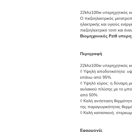
22khz100w υπερηχητικός κ
Ο πιεζοηλεκτρικός μετατροπ
ηλεκτρικής και υγιούς ενέργ
πιεζοηλεκτρικό τσιπ και έν
Βιομηχανικός Pzt8 υπερη
Περιγραφή
22khz100w υπερηχητικός κ
◊ Υψηλή αποδοτικότητα: υψ
επάνω από 95%.
◊ Υψηλό εύρος: η δύναμη μ
αυλακιού πλύσης με το μπου
από 50%.
◊ Καλή αντίσταση θερμότητ
της παραγωγικότητας θερμό
◊ Καλή κατασκευή: στερεωμ
Εφαρμογές