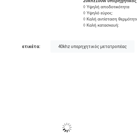
20khz100w υπερηχητικός
◊ Υψηλή αποδοτικότητα
◊ Υψηλό εύρος:
◊ Καλή αντίσταση θερμότητ
◊ Καλή κατασκευή:
ετικέτα:
40khz υπερηχητικός μετατροπέας