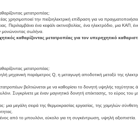
αθαρίζοντας μετατροπέας:
έας χρησιμοποιεί την πιεζοηλεκτρική επίδραση για να πραγματοποιήσει
ειας. Περιλαμβάνει ένα κεφάλι ακτινοβολίας, ένα ηλεκτρόδιο, μια ΚΑΠ, έ
αν μονώνοντας σωλήνα.
χητικός καθαρίζοντας μετατροπέας για τον υπερηχητικό καθαρισ
αθαρίζοντας μετατροπέας
:
ηλή μηχανική παράμετρος Q, η μεταγωγή αποδοτική μεταξύ της ηλεκτρι
ετατροπέων βελτιώνεται με να καθορίσει το δονητή υψηλής ταχύτητας 
λόνι. Συγκρίνετε με έναν μαγνητικό δονητή επέκτασης, το εύρος του μ
ας: μια μεγάλη σειρά της θερμοκρασίας εργασίας, της χαμηλών σύνθετη
τητας.
ένος από το μπουλόνι, εύκολο για τη συγκέντρωση, υψηλή αξιοπιστία.