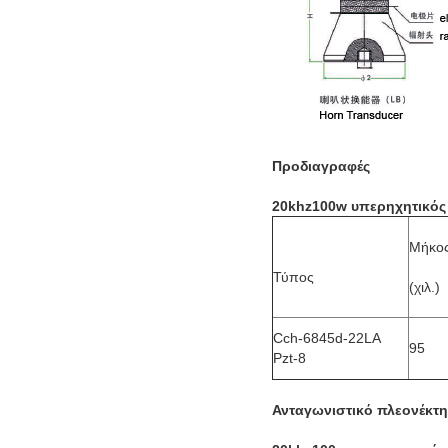
Προδιαγραφές
20khz100w υπερηχητικός
Μήκο
Τύπος
(χιλ.)
Cch-6845d-22LA
95
Pzt-8
Ανταγωνιστικό πλεονέκτ