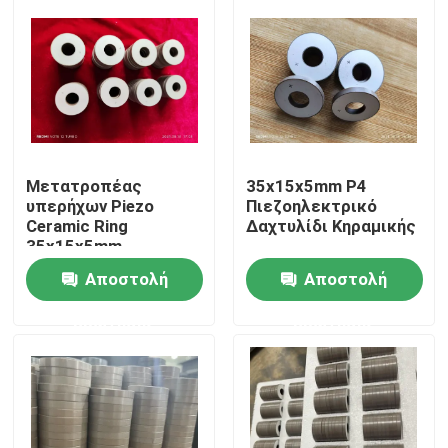
Μετατροπέας
35x15x5mm P4
υπερήχων Piezo
Πιεζοηλεκτρικό
Ceramic Ring
Δαχτυλίδι Κηραμικής
35x15x5mm
Αποστολή
Αποστολή
Σπίτι
ερώτησης
ερώτησης
Προϊόντα
Περίπου εμείς