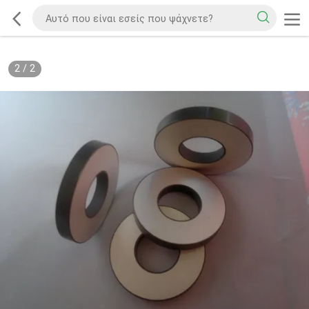
2
/
2