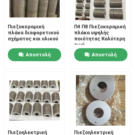
Γύρος εργοστασίων
Πιεζοκεραμική
Π4 Π8 Πιεζοκεραμική
πλάκα διαφορετικού
πλάκα υψηλής
Ποιοτικός έλεγχος
σχήματος και υλικού
ποιότητας Καλύτερη
τιμή
Αποστολή
Αποστολή
Μας ελάτε σε επαφή με
ερώτησης
ερώτησης
Ζητήστε ένα απόσπασμα
υπερήχων καθαρισμού μετατροπέα
υπερήχων μορφοτροπέα υψηλής ισχύος
Πολυ υπερηχητικός μετατροπέας συχνότητας
Πιεζοηλεκτρική
Πιεζοηλεκτρική