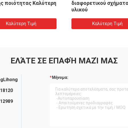
ς ποιότητας Καλύτερη
διαφορετικού σχήματο
υλικού
Καλύτερη Τιμή
Καλύτερη Τιμή
ΕΛΆΤΕ ΣΕ ΕΠΑΦΉ ΜΑΖΊ ΜΑΣ
Μήνυμα:
ngLihong
818120
112989