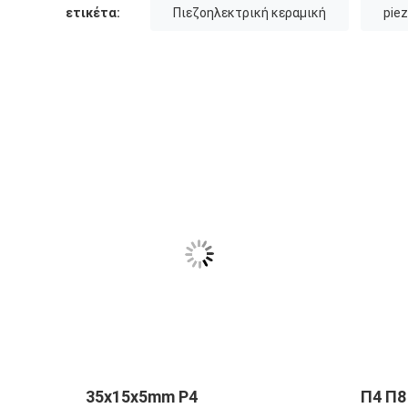
ετικέτα:
Πιεζοηλεκτρική κεραμική
pie
ν
35x15x5mm P4
Π4 Π8