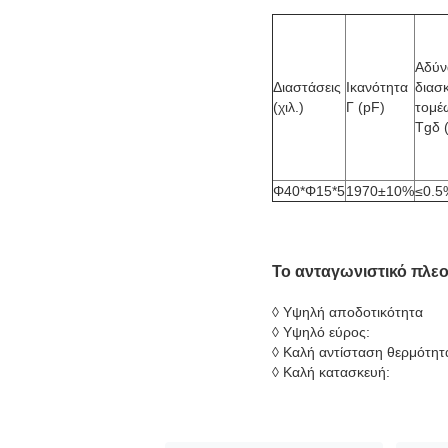
Αδύν
Διαστάσεις
Ικανότητα
διασ
(χιλ.)
Γ (pF)
τομέ
Tgδ 
Φ40*Φ15*5
1970±10%
≤0.5
Το ανταγωνιστικό πλε
◊ Υψηλή αποδοτικότητα
◊ Υψηλό εύρος:
◊ Καλή αντίσταση θερμότητ
◊ Καλή κατασκευή: