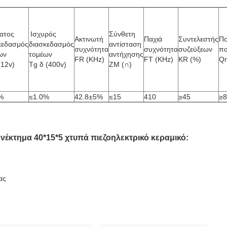
ατος
Ισχυρός
Σύνθετη
Ακτινωτή
Παχιά
Συντελεστής
Πο
κεδασμός
διασκεδασμός
αντίσταση
συχνότητα
συχνότητα
συζεύξεων
πα
ων
τομέων
αντήχησης
FR (KHz)
FT (KHz)
KR (%)
Q
(12v)
Tg δ (400v)
ZM (∩)
%
≤1.0%
42.8±5%
≤15
410
≥45
≥8
ονέκτημα
40*15*5
χτυπά πιεζοηλεκτρικό κεραμικό
:
ας