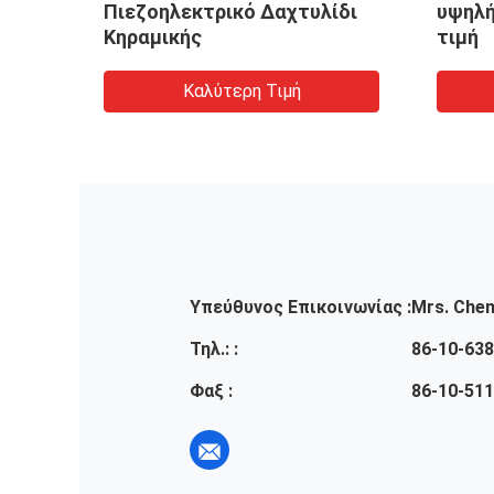
Πιεζοηλεκτρικό Δαχτυλίδι
υψηλή
Κηραμικής
τιμή
Καλύτερη Τιμή
Υπεύθυνος Επικοινωνίας :
Mrs. Che
Τηλ.: :
86-10-63
Φαξ :
86-10-51