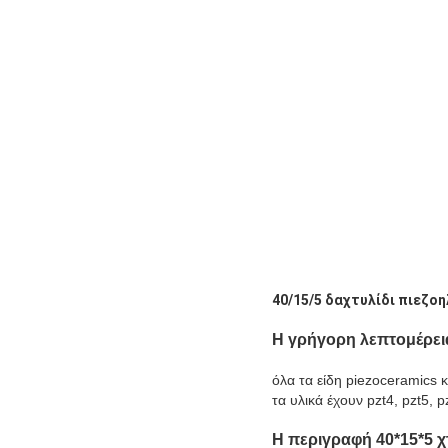
40/15/5 δαχτυλίδι πιεζοη
Η γρήγορη λεπτομέρε
όλα τα είδη piezoceramics
τα υλικά έχουν pzt4, pzt5, 
Η περιγραφή
40*15*5
χ