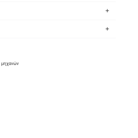
η μηχανών