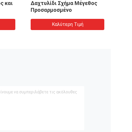
ς και
Δαχτυλίδι Σχήμα Μέγεθος
50/1
Προσαρμοσμένο
Καλύτερη Τιμή