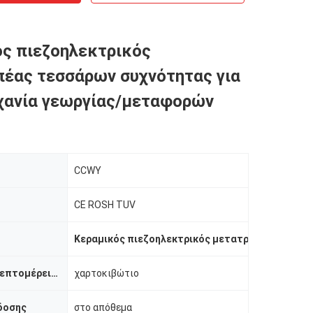
ς πιεζοηλεκτρικός
έας τεσσάρων συχνότητας για
χανία γεωργίας/μεταφορών
CCWY
CE ROSH TUV
Κεραμικός πιεζοηλεκτρικός μετατροπέας
,
υπερή
Συσκευασία λεπτομέρειες
χαρτοκιβώτιο
δοσης
στο απόθεμα