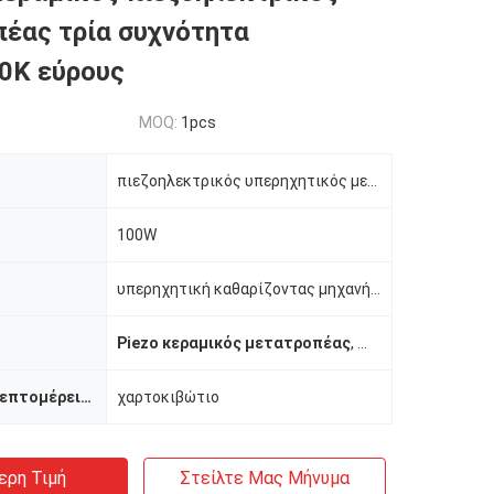
έας τρία συχνότητα
0K εύρους
MOQ:
1pcs
πιεζοηλεκτρικός υπερηχητικός μετατροπέας
100W
υπερηχητική καθαρίζοντας μηχανή και υψηλής ισχύος καθαρίζοντας συσκευές βιομηχανίας.
Piezo κεραμικός μετατροπέας
,
Κεραμικός πιεζο
Συσκευασία λεπτομέρειες
χαρτοκιβώτιο
ερη Τιμή
Στείλτε Μας Μήνυμα