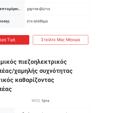
Συσκευασία λεπτομέρειες
χαρτοκιβώτιο
δοσης
στο απόθεμα
ερη Τιμή
Στείλτε Μας Μήνυμα
μικός πιεζοηλεκτρικός
πέας/χαμηλής συχνότητας
ικός καθαρίζοντας
πέας
MOQ:
1pcs