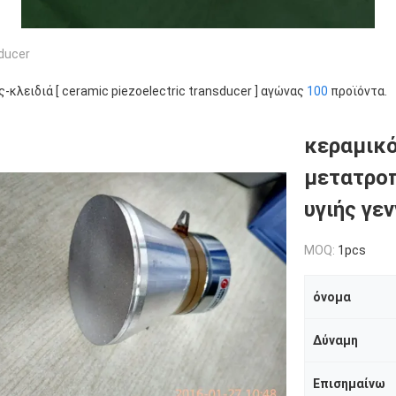
ducer
ς-κλειδιά [ ceramic piezoelectric transducer ] αγώνας
100
προϊόντα.
κεραμικό
μετατροπ
υγιής γε
MOQ:
1pcs
όνομα
Δύναμη
Επισημαίνω