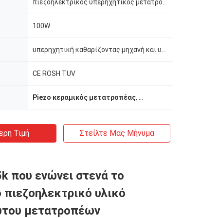
πιεζοηλεκτρικός υπερηχητικός μετατροπέας
100W
υπερηχητική καθαρίζοντας μηχανή και υψηλής ισχύος καθαρίζοντας συσκευές βιομηχανίας.
CE ROSH TUV
Piezo κεραμικός μετατροπέας
,
Κεραμικός πιεζοηλεκτ
ερη Τιμή
Στείλτε Μας Μήνυμα
k που ενώνει στενά το
 πιεζοηλεκτρικό υλικό
ωτου μετατροπέων