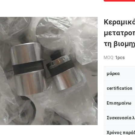
Κεραμικό
μετατροπ
τη βιομη
MOQ:
1pcs
μάρκα
certification
Επισημαίνω
Χρόνος παρά