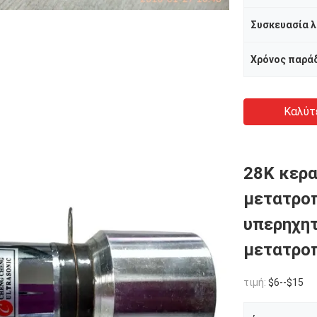
Χρόνος παρά
Καλύτ
28K κερα
μετατρο
υπερηχητ
μετατρο
τιμή:
$6--$15