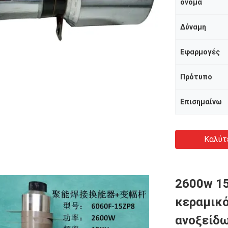
όνομα
Δύναμη
Εφαρμογές
Πρότυπο
Επισημαίνω
Καλύτ
2600w 15
κεραμικό
ανοξείδ