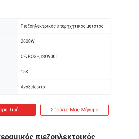
Πιεζοηλεκτρικός υπερηχητικός μετατροπέας
2600W
CE, ROSH, ISO9001
15K
Ανοξείδωτο
ερη Τιμή
Στείλτε Μας Μήνυμα
εραμικός πιεζοηλεκτρικός