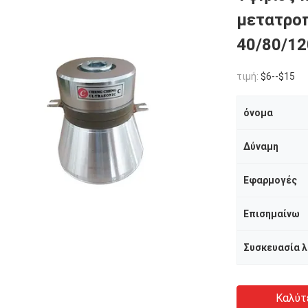
μετατροπ
40/80/12
τιμή:
$6--$15
όνομα
Δύναμη
Εφαρμογές
Επισημαίνω
Καλύτ