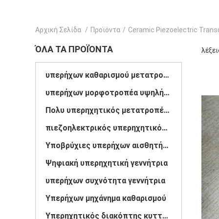
Αρχική Σελίδα
/
Προϊόντα
/
Ceramic Piezoelectric Trans
ΌΛΑ ΤΑ ΠΡΟΪΌΝΤΑ
λέξει
υπερήχων καθαρισμού μετατροπέα
υπερήχων μορφοτροπέα υψηλής ισχύος
Πολυ υπερηχητικός μετατροπέας συχνότητας
πιεζοηλεκτρικός υπερηχητικός μετατροπέας
Υποβρύχιες υπερήχων αισθητήριο
Ψηφιακή υπερηχητική γεννήτρια
υπερήχων συχνότητα γεννήτρια
Υπερήχων μηχάνημα καθαρισμού
Υπερηχητικός διακόπτης κυττάρων