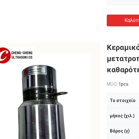
Καλύτ
Κεραμικό
μετατροπ
καθαρότε
MOQ:
1pcs
Το στοιχείο
μήκος (χιλ.)
Βάρος (γ)