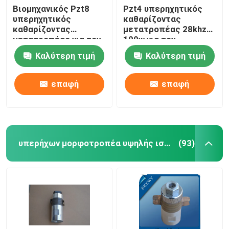
Βιομηχανικός Pzt8
Pzt4 υπερηχητικός
υπερηχητικός
καθαρίζοντας
Υπερηχητικός σωληνοειδής μετατροπέας
καθαρίζοντας
μετατροπέας 28khz
μετατροπέας για τον
100w για τον
υπερηχητικό
αυτόματο
Καλύτερη τιμή
Καλύτερη τιμή
καθαριστή δόνησης
υπερηχητικό
καθαριστή
επαφή
επαφή
υπερήχων μορφοτροπέα υψηλής ισχύος
(93)