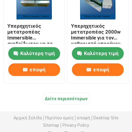
Υπερηχητικός
Υπερηχητικός
μετατροπέας
μετατροπέας 2000w
Immersible
Immersible για τον
ανοξείδωτου με το
καθαριστή υπερήχου
υπερηχητικό πιάτο
Καλύτερη τιμή
Καλύτερη τιμή
δόνησης
επαφή
επαφή
Δείτε περισσότερων
Αρχική Σελίδα
Περίπου εμείς
επαφή
Desktop Site
Sitemap
Privacy Policy