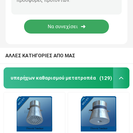
Piezo κεραμικό πιάτο
πιεζοηλεκτρικοί κεραμικοί δίσκοι
Piezo κεραμικό στοιχείο
ΑΛΛΕΣ ΚΑΤΗΓΟΡΙΕΣ ΑΠΟ ΜΑΣ
Μετατροπέας υπερηχητικής συγκόλλησης
υπερήχων καθαρισμού μετατροπέα
(129)
Υπερηχητικός μετατροπέας ομορφιάς
Υπερηχητική σύνθετη αντίσταση
υπερηχητικός ψεκάζοντας μετατροπέας