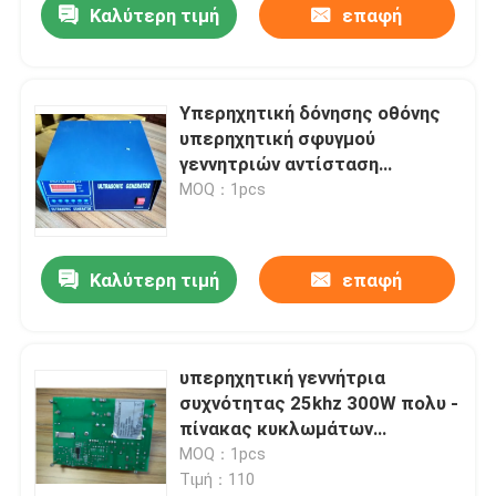
Καλύτερη τιμή
επαφή
Υπερηχητική δόνησης οθόνης
υπερηχητική σφυγμού
γεννητριών αντίσταση
θερμότητας Drive καλή
MOQ：1pcs
Καλύτερη τιμή
επαφή
υπερηχητική γεννήτρια
συχνότητας 25khz 300W πολυ -
πίνακας κυκλωμάτων
συχνότητας
MOQ：1pcs
Τιμή：110