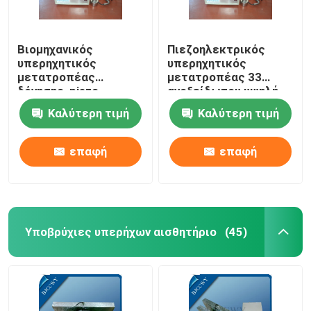
Βιομηχανικός
Πιεζοηλεκτρικός
υπερηχητικός
υπερηχητικός
μετατροπέας
μετατροπέας 33
δόνησης, piezo
ανοξείδωτου υψηλή
κεραμικός
αποδοτικότητα KHz
Καλύτερη τιμή
Καλύτερη τιμή
μετατροπέας
επαφή
επαφή
Υποβρύχιες υπερήχων αισθητήριο
(45)