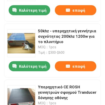
Καλύτερη τιμή
επαφή
50khz - υπερηχητική γεννήτρια
συχνότητας 200khz 1200w για
το πλυντήριο
MOQ：1pcs
Τιμή：$300-$600
Καλύτερη τιμή
επαφή
Σπίτι
Υπερηχητικό CE ROSH
Προϊόντα
γεννητριών σφυγμού Tranducer
δόνησης οθόνης
Περίπου εμείς
MOQ：1pcs