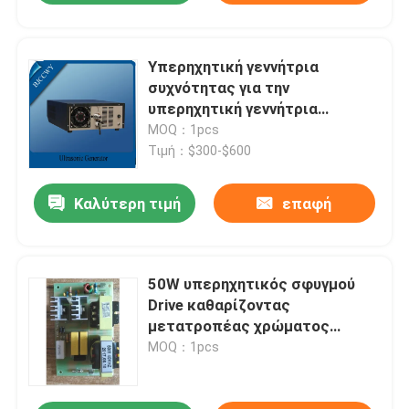
Υπερηχητική γεννήτρια
συχνότητας για την
υπερηχητική γεννήτρια
σφυγμού μηχανών συγκόλλησης
MOQ：1pcs
Τιμή：$300-$600
Καλύτερη τιμή
επαφή
50W υπερηχητικός σφυγμού
Drive καθαρίζοντας
μετατροπέας χρώματος
γεννητριών 40K πράσινος
MOQ：1pcs