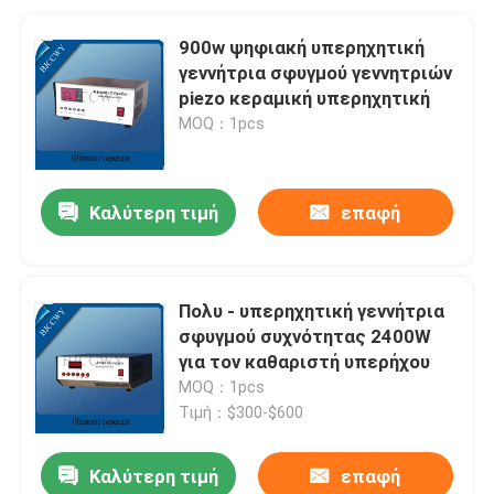
900w ψηφιακή υπερηχητική
γεννήτρια σφυγμού γεννητριών
piezo κεραμική υπερηχητική
MOQ：1pcs
Καλύτερη τιμή
επαφή
Πολυ - υπερηχητική γεννήτρια
σφυγμού συχνότητας 2400W
για τον καθαριστή υπερήχου
MOQ：1pcs
Τιμή：$300-$600
Καλύτερη τιμή
επαφή