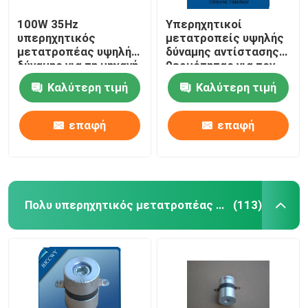
100W 35Hz
Υπερηχητικοί
υπερηχητικός
μετατροπείς υψηλής
μετατροπέας υψηλής
δύναμης αντίστασης
δύναμης για τη μηχανή
θερμότητας για τον
συγκόλλησης
καθαρισμό
Καλύτερη τιμή
Καλύτερη τιμή
επαφή
επαφή
Πολυ υπερηχητικός μετατροπέας συχνότητας
(113)