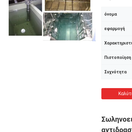
όνομα
εφαρμογή
Πιστοποίηση
Συχνότητα
Καλύτ
Σωληνοει
αντιδρασ