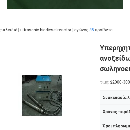
ς-κλειδιά [ ultrasonic biodiesel reactor ] αγώνας
35
προϊόντα.
Υπερηχητ
ανοξείδω
σωληνοε
τιμή:
$2000-30
Χρόνος παρά
Όροι πληρωμ