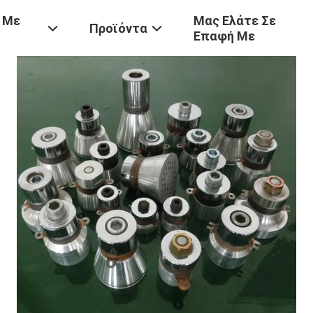
 Με
Μας Ελάτε Σε
Προϊόντα
Επαφή Με