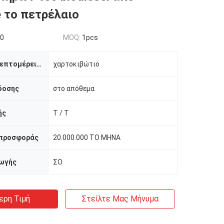
 το πετρέλαιο
00
MOQ:
1pcs
Συσκευασία λεπτομέρειες
χαρτοκιβώτιο
δοσης
στο απόθεμα
ής
T / T
 προσφοράς
20.000.000 ΤΟ ΜΗΝΑ
ωγής
ΣΟ
ερη Τιμή
Στείλτε Μας Μήνυμα