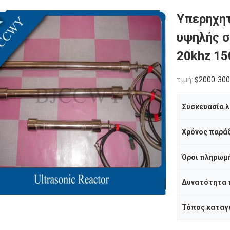
Υπερηχη
υψηλής σ
20khz 1
τιμή:
$2000-30
Χρόνος παρά
Όροι πληρωμ
Δυνατότητα
Τόπος καταγ