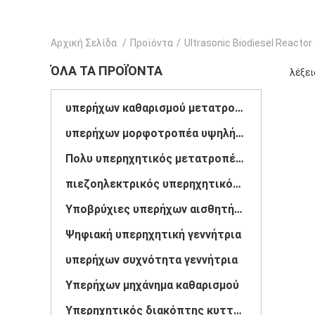
Αρχική Σελίδα
/
Προϊόντα
/
Ultrasonic Biodiesel Reactor
ΌΛΑ ΤΑ ΠΡΟΪΌΝΤΑ
λέξει
υπερήχων καθαρισμού μετατροπέα
υπερήχων μορφοτροπέα υψηλής ισχύος
Πολυ υπερηχητικός μετατροπέας συχνότητας
πιεζοηλεκτρικός υπερηχητικός μετατροπέας
Υποβρύχιες υπερήχων αισθητήριο
Ψηφιακή υπερηχητική γεννήτρια
υπερήχων συχνότητα γεννήτρια
Υπερήχων μηχάνημα καθαρισμού
Υπερηχητικός διακόπτης κυττάρων