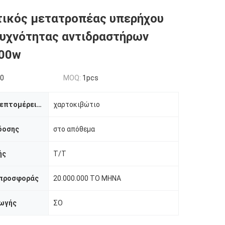
τικός μετατροπέας υπερήχου
υχνότητας αντιδραστήρων
500w
00
MOQ:
1pcs
Συσκευασία λεπτομέρειες
χαρτοκιβώτιο
δοσης
στο απόθεμα
ής
T/T
 προσφοράς
20.000.000 ΤΟ ΜΗΝΑ
ωγής
ΣΟ