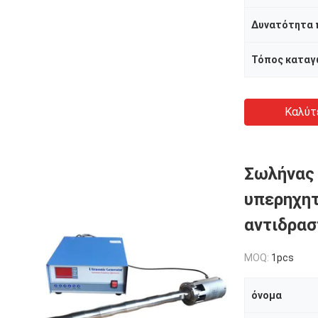
Δυνατότητα
Τόπος καταγ
Καλύτ
Σωλήνας 
υπερηχητ
αντιδρασ
MOQ:
1pcs
όνομα