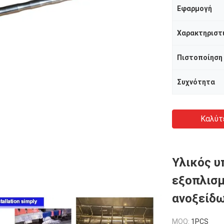
Εφαρμογή
Πιστοποίηση
Συχνότητα
Καλύτ
Υλικός υ
εξοπλισμ
ανοξείδ
MOQ:
1PCS