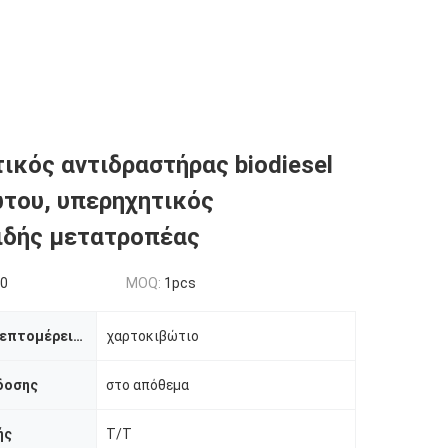
ικός αντιδραστήρας biodiesel
του, υπερηχητικός
ιδής μετατροπέας
00
MOQ:
1pcs
Συσκευασία λεπτομέρειες
χαρτοκιβώτιο
δοσης
στο απόθεμα
ής
T/T