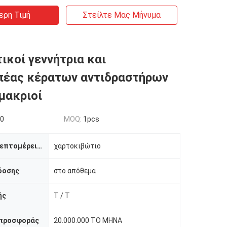
ερη Τιμή
Στείλτε Μας Μήνυμα
ικοί γεννήτρια και
πέας κέρατων αντιδραστήρων
 μακριοί
00
MOQ:
1pcs
Συσκευασία λεπτομέρειες
χαρτοκιβώτιο
δοσης
στο απόθεμα
ής
T / T
 προσφοράς
20.000.000 ΤΟ ΜΗΝΑ